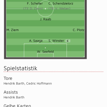
F. Scheller
C. Schendzielorz
(73' D. Ziem)
(78' V. Weber)
J. Raab
M. Ziem
C. Plotz
A. Saage
S. Winster
C
W. Seefeld
Spielstatistik
Tore
Hendrik Barth
,
Cedric Hoffmann
Assists
Hendrik Barth
Gelbe Karten