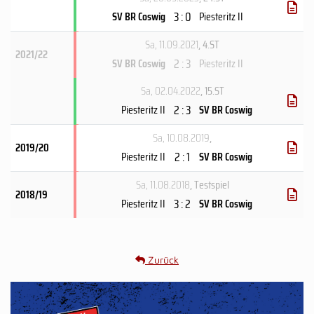
3 : 0
SV BR Coswig
Piesteritz II
Sa, 11.09.2021
, 4.ST
2021/22
2 : 3
SV BR Coswig
Piesteritz II
Sa, 02.04.2022
, 15.ST
2 : 3
Piesteritz II
SV BR Coswig
Sa, 10.08.2019
,
2019/20
2 : 1
Piesteritz II
SV BR Coswig
Sa, 11.08.2018
, Testspiel
2018/19
3 : 2
Piesteritz II
SV BR Coswig
Zurück