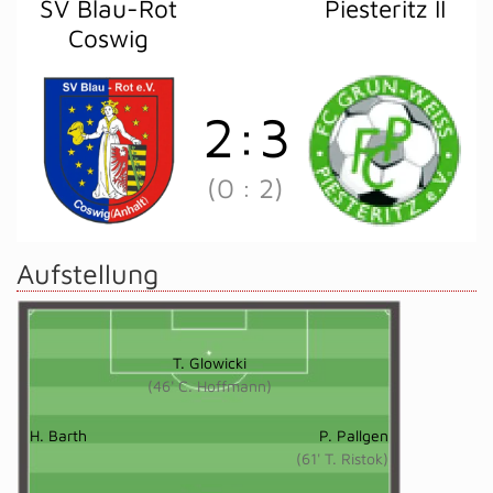
SV Blau-Rot
Piesteritz II
Coswig
2
:
3
(0
:
2)
Aufstellung
T. Glowicki
(46' C. Hoffmann)
H. Barth
P. Pallgen
(61' T. Ristok)