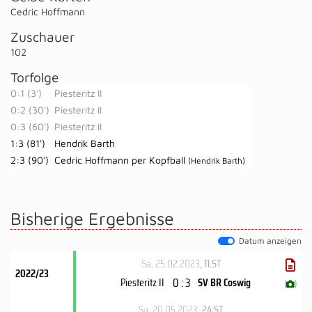
Cedric Hoffmann
Zuschauer
102
Torfolge
0:1 (3')
Piesteritz II
0:2 (30')
Piesteritz II
0:3 (60')
Piesteritz II
1:3 (81')
Hendrik Barth
2:3 (90')
Cedric Hoffmann per Kopfball
(Hendrik Barth)
Bisherige Ergebnisse
Datum anzeigen
Sa, 25.02.2023
, 11.ST
2022/23
0 : 3
Piesteritz II
SV BR Coswig
(
)
Sa, 20.05.2023
, 24.ST