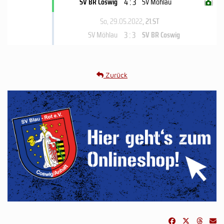
4 : 3
SV BR Coswig
SV Möhlau
(
)
So, 29.05.2022
, 21.ST
3 : 3
SV Möhlau
SV BR Coswig
Zurück