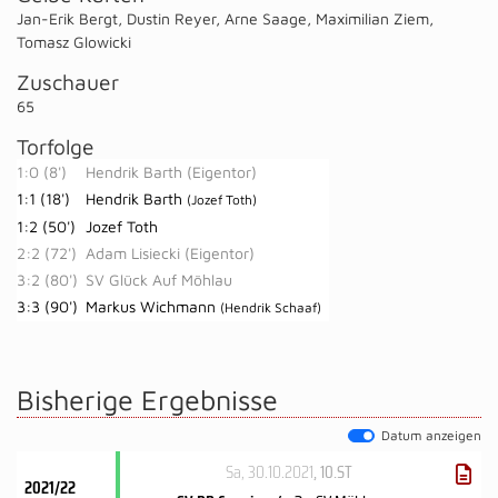
Jan-Erik Bergt
,
Dustin Reyer
,
Arne Saage
,
Maximilian Ziem
,
Tomasz Glowicki
Zuschauer
65
Torfolge
1:0 (8')
Hendrik Barth (Eigentor)
1:1 (18')
Hendrik Barth
(Jozef Toth)
1:2 (50')
Jozef Toth
2:2 (72')
Adam Lisiecki (Eigentor)
3:2 (80')
SV Glück Auf Möhlau
3:3 (90')
Markus Wichmann
(Hendrik Schaaf)
Bisherige Ergebnisse
Datum anzeigen
Sa, 30.10.2021
, 10.ST
2021/22