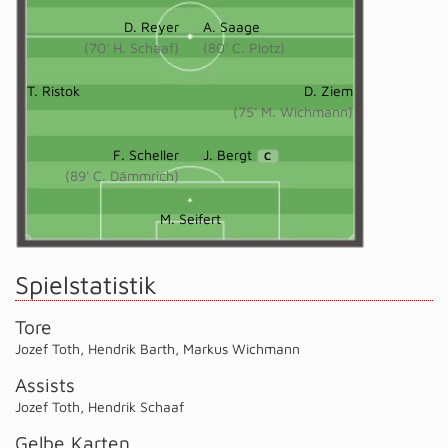
D. Reyer
A. Saage
(70' H. Schaaf)
(80' C. Plotz)
T. Ristok
D. Ziem
(75' M. Wichmann)
F. Scheller
J. Bergt
C
(89' C. Dämmrich)
M. Seifert
Spielstatistik
Tore
Jozef Toth
,
Hendrik Barth
,
Markus Wichmann
Assists
Jozef Toth
,
Hendrik Schaaf
Gelbe Karten