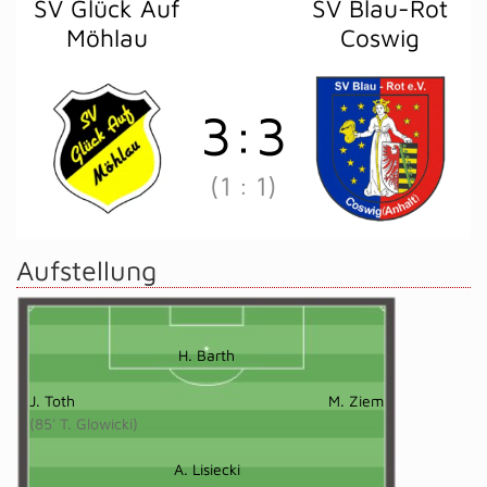
SV Glück Auf
SV Blau-Rot
Möhlau
Coswig
3
:
3
(1
:
1)
Aufstellung
H. Barth
J. Toth
M. Ziem
(85' T. Glowicki)
A. Lisiecki