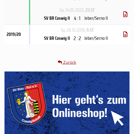
Sa, 14.05.2022
, 23.ST
4 : 1
SV BR Coswig II
Jeber/Serno II
Sa, 26.10.2019
, 9.ST
2019/20
2 : 2
SV BR Coswig II
Jeber/Serno II
Zurück