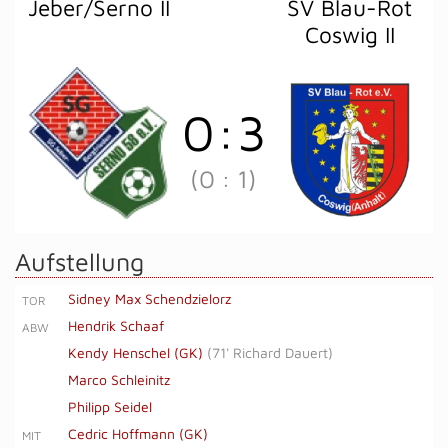
Jeber/Serno II
SV Blau-Rot
Coswig II
0
:
3
(0
:
1)
Aufstellung
Sidney Max Schendzielorz
TOR
Hendrik Schaaf
ABW
Kendy Henschel (GK)
(
71' Richard Dauert
)
Marco Schleinitz
Philipp Seidel
Cedric Hoffmann (GK)
MIT