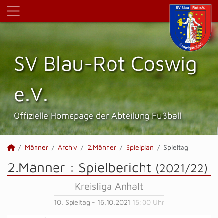
SV Blau-Rot Coswig
e.V.
Offizielle Homepage der Abteilung Fußball
Männer
Archiv
2.Männer
Spielplan
Spieltag
2.Männer :
Spielbericht
(2021/22)
Kreisliga Anhalt
10. Spieltag - 16.10.2021
15:00 Uhr