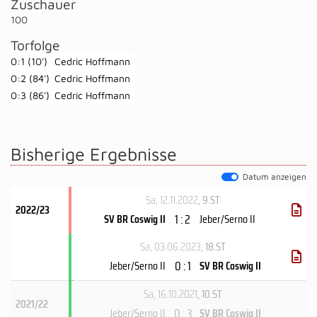
Zuschauer
100
Torfolge
0:1 (10')
Cedric Hoffmann
0:2 (84')
Cedric Hoffmann
0:3 (86')
Cedric Hoffmann
Bisherige Ergebnisse
Datum anzeigen
Sa, 12.11.2022
, 9.ST
2022/23
1 : 2
SV BR Coswig II
Jeber/Serno II
Sa, 03.06.2023
, 18.ST
0 : 1
Jeber/Serno II
SV BR Coswig II
Sa, 16.10.2021
, 10.ST
2021/22
0 : 3
Jeber/Serno II
SV BR Coswig II