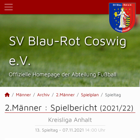
SV Blau-Rot Coswig
e.V.
Offizielle Homepage der Abteilung Fußball
Männer
Archiv
2.Männer
Spielplan
Spieltag
2.Männer :
Spielbericht
(2021/22)
Kreisliga Anhalt
13. Spieltag - 07.11.2021
14:00 Uhr