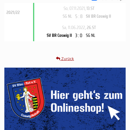
So, 07.11.2021
, 13.ST
2021/22
5 : 8
SG NL
SV BR Coswig II
Sa, 11.06.2022
, 26.ST
3 : 0
SV BR Coswig II
SG NL
Zurück