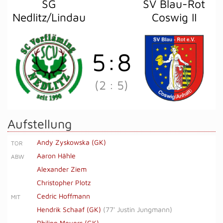
SG
SV Blau-Rot
Nedlitz/Lindau
Coswig II
5
:
8
(2
:
5)
Aufstellung
Andy Zyskowska (GK)
TOR
Aaron Hähle
ABW
Alexander Ziem
Christopher Plotz
Cedric Hoffmann
MIT
Hendrik Schaaf (GK)
(
77' Justin Jungmann
)
Philipp Meyers (GK)