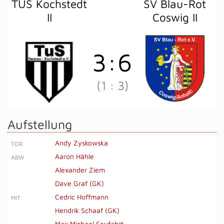
TUS Kochstedt
SV Blau-Rot
II
Coswig II
3
:
6
(1
:
3)
Aufstellung
Andy Zyskowska
TOR
Aaron Hähle
ABW
Alexander Ziem
Dave Graf (GK)
Cedric Hoffmann
MIT
Hendrik Schaaf (GK)
Max Michael Seyfahrt