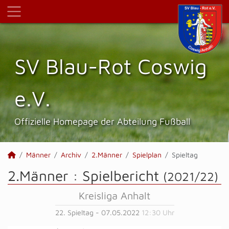
SV Blau-Rot Coswig
e.V.
Offizielle Homepage der Abteilung Fußball
Männer
Archiv
2.Männer
Spielplan
Spieltag
2.Männer :
Spielbericht
(2021/22)
Kreisliga Anhalt
22. Spieltag - 07.05.2022
12:30 Uhr