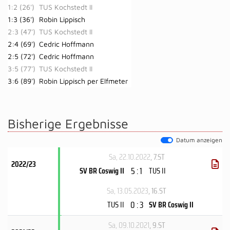
1:2 (26')
TUS Kochstedt II
1:3 (36')
Robin Lippisch
2:3 (47')
TUS Kochstedt II
2:4 (69')
Cedric Hoffmann
2:5 (72')
Cedric Hoffmann
3:5 (77')
TUS Kochstedt II
3:6 (89')
Robin Lippisch per Elfmeter
Bisherige Ergebnisse
Datum anzeigen
Sa, 22.10.2022
, 7.ST
2022/23
5 : 1
SV BR Coswig II
TUS II
Sa, 13.05.2023
, 16.ST
0 : 3
TUS II
SV BR Coswig II
Sa, 09.10.2021
, 9.ST