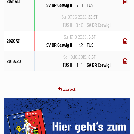
2021/22
7 : 1
SV BR Coswig II
TUS II
Sa, 07.05.2022
, 22.ST
3 : 6
TUS II
SV BR Coswig II
Sa, 17.10.2020
, 5.ST
2020/21
1 : 2
SV BR Coswig II
TUS II
Sa, 19.10.2019
, 8.ST
2019/20
1 : 1
TUS II
SV BR Coswig II
Zurück