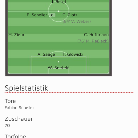
J. Bergt
F. Scheller
C. Plotz
C
(84' V. Weber)
M. Ziem
C. Hoffmann
(76' M. Paßlack)
A. Saage
T. Glowicki
W. Seefeld
Spielstatistik
Tore
Fabian Scheller
Zuschauer
70
Torfolge