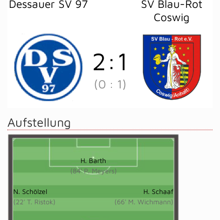
Dessauer SV 97
SV Blau-Rot
Coswig
2
:
1
(0
:
1)
Aufstellung
H. Barth
(84' P. Meyers)
N. Schölzel
H. Schaaf
(22' T. Ristok)
(66' M. Wichmann)