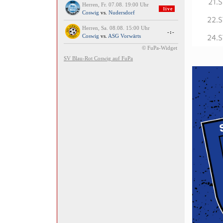
21.
22.S
24.S