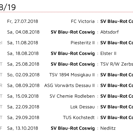
8/19
Fr, 27.07.2018
FC Victoria
:
SV Blau-Rot C
Sa, 04.08.2018
SV Blau-Rot Coswig
:
Abtsdorf
el
Sa, 11.08.2018
Piesteritz II
:
SV Blau-Rot C
Sa, 18.08.2018
SV Blau-Rot Coswig
:
Elster II
ST
Sa, 25.08.2018
SV Blau-Rot Coswig
:
TSV R/W Zerbst
ST
So, 02.09.2018
TSV 1894 Mosigkau II
:
SV Blau-Rot C
.R
Sa, 08.09.2018
ASG Vorwärts Dessau II
:
SV Blau-Rot C
ST
Sa, 15.09.2018
SV Chemie Rodleben
:
SV Blau-Rot C
ST
Sa, 22.09.2018
Lok Dessau
:
SV Blau-Rot C
ST
Sa, 29.09.2018
TUS Kochstedt
:
SV Blau-Rot C
F
Sa, 13.10.2018
SV Blau-Rot Coswig
:
Nedlitz