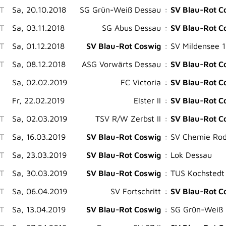
ST
Sa, 20.10.2018
SG Grün-Weiß Dessau
:
SV Blau-Rot C
ST
Sa, 03.11.2018
SG Abus Dessau
:
SV Blau-Rot C
ST
Sa, 01.12.2018
SV Blau-Rot Coswig
:
SV Mildensee 
ST
Sa, 08.12.2018
ASG Vorwärts Dessau
:
SV Blau-Rot C
Sa, 02.02.2019
FC Victoria
:
SV Blau-Rot C
Fr, 22.02.2019
Elster II
:
SV Blau-Rot C
ST
Sa, 02.03.2019
TSV R/W Zerbst II
:
SV Blau-Rot C
ST
Sa, 16.03.2019
SV Blau-Rot Coswig
:
SV Chemie Rod
ST
Sa, 23.03.2019
SV Blau-Rot Coswig
:
Lok Dessau
ST
Sa, 30.03.2019
SV Blau-Rot Coswig
:
TUS Kochstedt
ST
Sa, 06.04.2019
SV Fortschritt
:
SV Blau-Rot C
T
Sa, 13.04.2019
SV Blau-Rot Coswig
:
SG Grün-Weiß