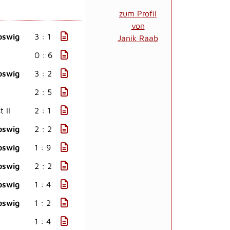
zum Profil
von
oswig
3 : 1
Janik Raab
0 : 6
oswig
3 : 2
2 : 5
 II
2 : 1
oswig
2 : 2
oswig
1 : 9
oswig
2 : 2
oswig
1 : 4
oswig
1 : 2
1 : 4