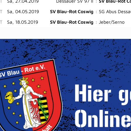
ST
Sa, 27.04.2019
Dessauer SV 97 II
:
SV Blau-Rot C
T
Sa, 04.05.2019
SV Blau-Rot Coswig
:
SG Abus Dessa
T
Sa, 18.05.2019
SV Blau-Rot Coswig
:
Jeber/Serno