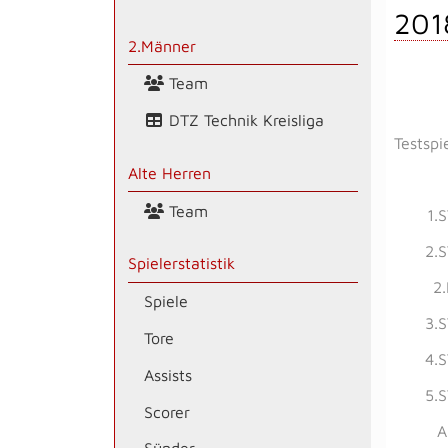
201
2.Männer
Team
DTZ Technik Kreisliga
Testspi
Alte Herren
Team
1.
2.
Spielerstatistik
2
Spiele
3.
Tore
4.
Assists
5.
Scorer
A