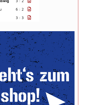
oswig
3 : 2
u
6 : 2
3 : 3