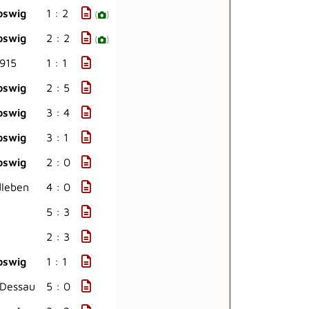
oswig
1 : 2
(
)
oswig
2 : 2
(
)
1915
1 : 1
oswig
2 : 5
oswig
3 : 4
oswig
3 : 1
oswig
2 : 0
leben
4 : 0
5 : 3
2 : 3
oswig
1 : 1
 Dessau
5 : 0