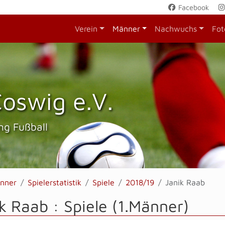
Facebook
Verein
Männer
Nachwuchs
Fot
oswig e.V.
ng Fußball
nner
Spielerstatistik
Spiele
2018/19
Janik Raab
k Raab : Spiele (1.Männer)