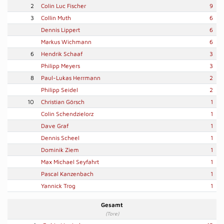
2
Colin Luc Fischer
9
3
Collin Muth
6
Dennis Lippert
6
Markus Wichmann
6
6
Hendrik Schaaf
3
Philipp Meyers
3
8
Paul-Lukas Herrmann
2
Philipp Seidel
2
10
Christian Görsch
1
Colin Schendzielorz
1
Dave Graf
1
Dennis Scheel
1
Dominik Ziem
1
Max Michael Seyfahrt
1
Pascal Kanzenbach
1
Yannick Trog
1
Gesamt
(Tore)