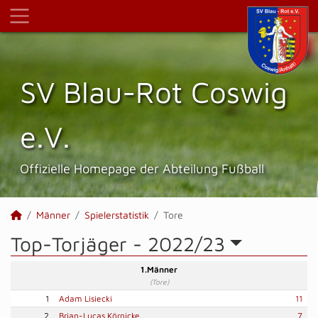
SV Blau-Rot Coswig
e.V.
Offizielle Homepage der Abteilung Fußball
Männer
Spielerstatistik
Tore
Top-Torjäger -
2022/23
1.Männer
(Tore)
1
Adam Lisiecki
11
2
Brian-Lucas Körnicke
7