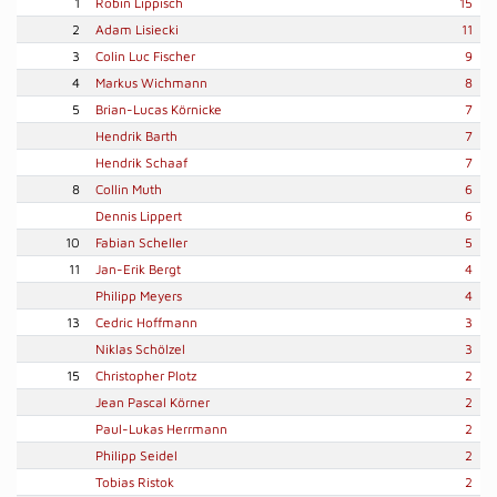
1
Robin Lippisch
15
2
Adam Lisiecki
11
3
Colin Luc Fischer
9
4
Markus Wichmann
8
5
Brian-Lucas Körnicke
7
Hendrik Barth
7
Hendrik Schaaf
7
8
Collin Muth
6
Dennis Lippert
6
10
Fabian Scheller
5
11
Jan-Erik Bergt
4
Philipp Meyers
4
13
Cedric Hoffmann
3
Niklas Schölzel
3
15
Christopher Plotz
2
Jean Pascal Körner
2
Paul-Lukas Herrmann
2
Philipp Seidel
2
Tobias Ristok
2