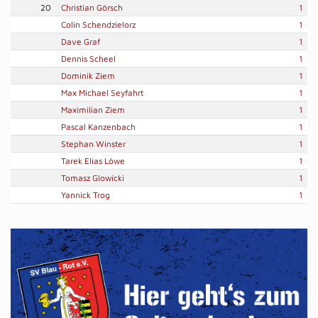
20
Christian Görsch
1
Colin Schendzielorz
1
Dave Graf
1
Dennis Scheel
1
Dominik Ziem
1
Max Michael Seyfahrt
1
Maximilian Ziem
1
Pascal Kanzenbach
1
Stephan Winster
1
Tarek Elias Löwe
1
Tomasz Glowicki
1
Yannick Trog
1