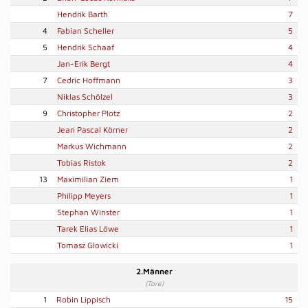
Hendrik Barth
7
4
Fabian Scheller
5
5
Hendrik Schaaf
4
Jan-Erik Bergt
4
7
Cedric Hoffmann
3
Niklas Schölzel
3
9
Christopher Plotz
2
Jean Pascal Körner
2
Markus Wichmann
2
Tobias Ristok
2
13
Maximilian Ziem
1
Philipp Meyers
1
Stephan Winster
1
Tarek Elias Löwe
1
Tomasz Glowicki
1
2.Männer
(Tore)
1
Robin Lippisch
15