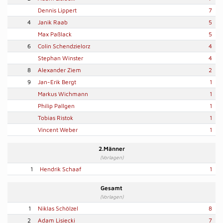
Dennis Lippert
7
4
Janik Raab
5
Max Paßlack
5
6
Colin Schendzielorz
4
Stephan Winster
4
8
Alexander Ziem
2
9
Jan-Erik Bergt
1
Markus Wichmann
1
Philip Pallgen
1
Tobias Ristok
1
Vincent Weber
1
2.Männer
(Vorlagen)
1
Hendrik Schaaf
1
Gesamt
(Vorlagen)
1
Niklas Schölzel
8
2
Adam Lisiecki
7