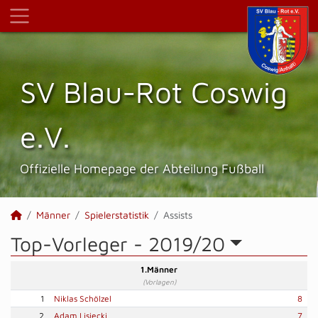
SV Blau-Rot Coswig
e.V.
Offizielle Homepage der Abteilung Fußball
Männer
Spielerstatistik
Assists
Top-Vorleger -
2019/20
1.Männer
(Vorlagen)
1
Niklas Schölzel
8
2
Adam Lisiecki
7