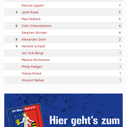
Dennis Lippert
7
4
Janik Raab
5
Max Paßlack
5
6
Colin Schendzielorz
4
Stephan Winster
4
8
Alexander Ziem
2
9
Hendrik Schaaf
1
Jan-Erik Bergt
1
Markus Wichmann
1
Philip Pallgen
1
Tobias Ristok
1
Vincent Weber
1