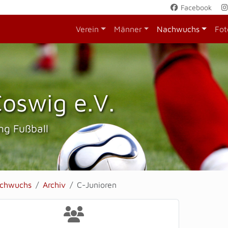
Facebook
Verein
Männer
Nachwuchs
Fot
oswig e.V.
ng Fußball
chwuchs
Archiv
C-Junioren