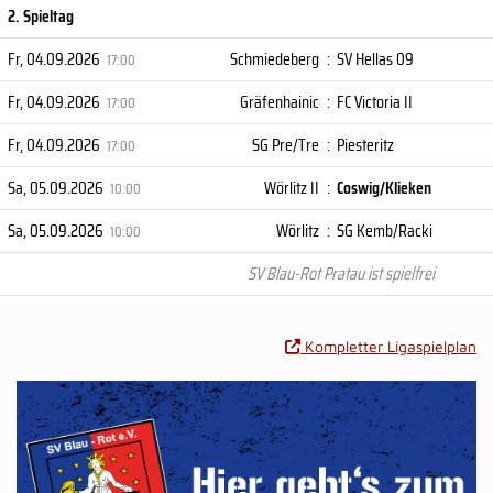
2. Spieltag
Fr, 04.09.2026
Schmiedeberg
:
SV Hellas 09
17:00
Fr, 04.09.2026
Gräfenhainic
:
FC Victoria II
17:00
Fr, 04.09.2026
SG Pre/Tre
:
Piesteritz
17:00
Sa, 05.09.2026
Wörlitz II
:
Coswig/Klieken
10:00
Sa, 05.09.2026
Wörlitz
:
SG Kemb/Racki
10:00
SV Blau-Rot Pratau ist spielfrei
Kompletter Ligaspielplan