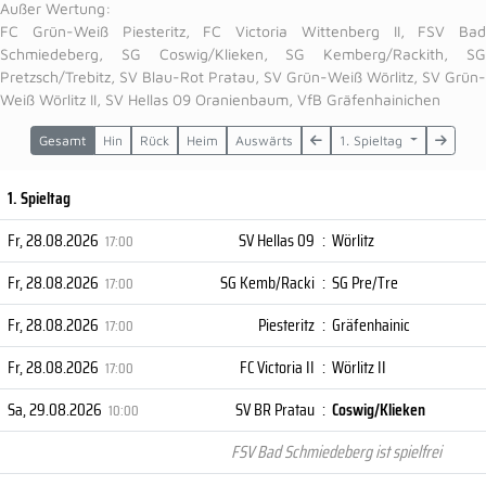
Außer Wertung
:
FC Grün-Weiß Piesteritz, FC Victoria Wittenberg II, FSV Bad
Schmiedeberg, SG Coswig/Klieken, SG Kemberg/Rackith, SG
Pretzsch/Trebitz, SV Blau-Rot Pratau, SV Grün-Weiß Wörlitz, SV Grün-
Weiß Wörlitz II, SV Hellas 09 Oranienbaum, VfB Gräfenhainichen
Gesamt
Hin
Rück
Heim
Auswärts
1. Spieltag
1. Spieltag
Fr, 28.08.2026
SV Hellas 09
:
Wörlitz
17:00
Fr, 28.08.2026
SG Kemb/Racki
:
SG Pre/Tre
17:00
Fr, 28.08.2026
Piesteritz
:
Gräfenhainic
17:00
Fr, 28.08.2026
FC Victoria II
:
Wörlitz II
17:00
Sa, 29.08.2026
SV BR Pratau
:
Coswig/Klieken
10:00
FSV Bad Schmiedeberg ist spielfrei