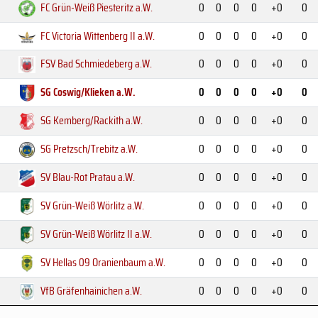
FC Grün-Weiß Piesteritz
a.W.
0
0
0
0
+0
0
FC Victoria Wittenberg II
a.W.
0
0
0
0
+0
0
FSV Bad Schmiedeberg
a.W.
0
0
0
0
+0
0
SG Coswig/Klieken
a.W.
0
0
0
0
+0
0
SG Kemberg/Rackith
a.W.
0
0
0
0
+0
0
SG Pretzsch/Trebitz
a.W.
0
0
0
0
+0
0
SV Blau-Rot Pratau
a.W.
0
0
0
0
+0
0
SV Grün-Weiß Wörlitz
a.W.
0
0
0
0
+0
0
SV Grün-Weiß Wörlitz II
a.W.
0
0
0
0
+0
0
SV Hellas 09 Oranienbaum
a.W.
0
0
0
0
+0
0
VfB Gräfenhainichen
a.W.
0
0
0
0
+0
0