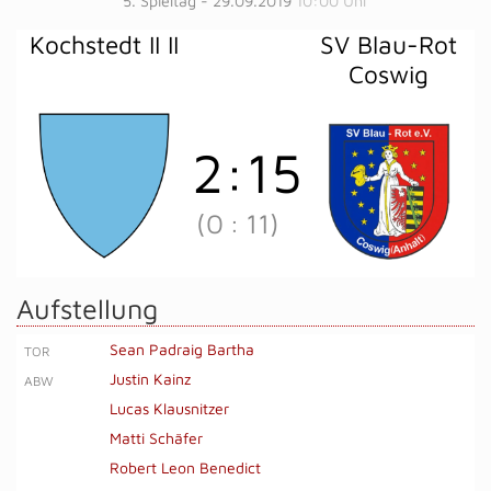
5. Spieltag - 29.09.2019
10:00 Uhr
Kochstedt II II
SV Blau-Rot
Coswig
2
:
15
(0
:
11)
Aufstellung
Sean Padraig Bartha
TOR
Justin Kainz
ABW
Lucas Klausnitzer
Matti Schäfer
Robert Leon Benedict