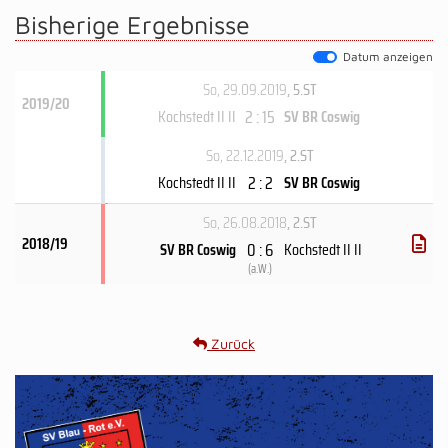
Bisherige Ergebnisse
Datum anzeigen
So, 29.09.2019
, 5.ST
2019/20
2 : 15
Kochstedt II II
SV BR Coswig
So, 22.12.2019
, 2.ST
2 : 2
Kochstedt II II
SV BR Coswig
So, 26.08.2018
, 2.ST
2018/19
0 : 6
SV BR Coswig
Kochstedt II II
(
a.W.
)
Zurück