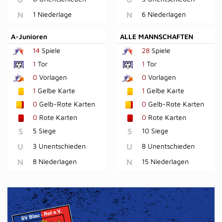
N
1 Niederlage
N
6 Niederlagen
A-Junioren
ALLE MANNSCHAFTEN
14
Spiele
28
Spiele
1
Tor
1
Tor
0
Vorlagen
0
Vorlagen
1
Gelbe Karte
1
Gelbe Karte
0
Gelb-Rote Karten
0
Gelb-Rote Karten
0
Rote Karten
0
Rote Karten
S
5 Siege
S
10 Siege
U
3 Unentschieden
U
8 Unentschieden
N
8 Niederlagen
N
15 Niederlagen