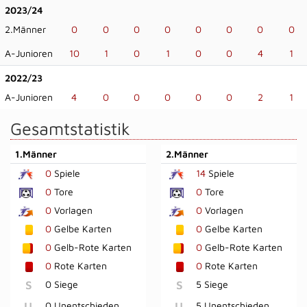
2023/24
2.Männer
0
0
0
0
0
0
0
0
A-Junioren
10
1
0
1
0
0
4
1
2022/23
A-Junioren
4
0
0
0
0
0
2
1
Gesamtstatistik
1.Männer
2.Männer
0
Spiele
14
Spiele
0
Tore
0
Tore
0
Vorlagen
0
Vorlagen
0
Gelbe Karten
0
Gelbe Karten
0
Gelb-Rote Karten
0
Gelb-Rote Karten
0
Rote Karten
0
Rote Karten
S
0 Siege
S
5 Siege
U
0 Unentschieden
U
5 Unentschieden