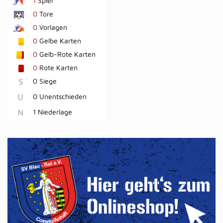
1
Spiel
0
Tore
0
Vorlagen
0
Gelbe Karten
0
Gelb-Rote Karten
0
Rote Karten
S
0 Siege
U
0 Unentschieden
N
1 Niederlage