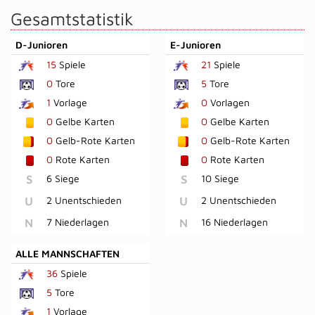
Gesamtstatistik
D-Junioren
E-Junioren
15
Spiele
21
Spiele
0
Tore
5
Tore
1
Vorlage
0
Vorlagen
0
Gelbe Karten
0
Gelbe Karten
0
Gelb-Rote Karten
0
Gelb-Rote Karten
0
Rote Karten
0
Rote Karten
S
6 Siege
S
10 Siege
U
2 Unentschieden
U
2 Unentschieden
N
7 Niederlagen
N
16 Niederlagen
ALLE MANNSCHAFTEN
36
Spiele
5
Tore
1
Vorlage