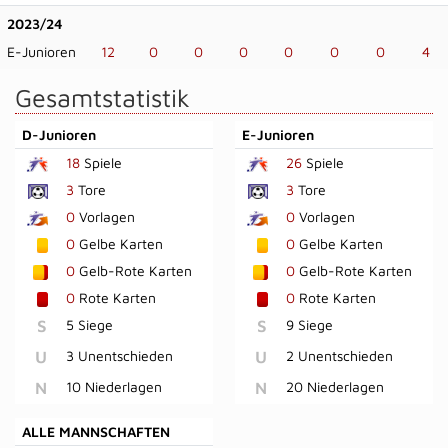
2023/24
E-Junioren
12
0
0
0
0
0
0
4
Gesamtstatistik
D-Junioren
E-Junioren
18
Spiele
26
Spiele
3
Tore
3
Tore
0
Vorlagen
0
Vorlagen
0
Gelbe Karten
0
Gelbe Karten
0
Gelb-Rote Karten
0
Gelb-Rote Karten
0
Rote Karten
0
Rote Karten
S
5 Siege
S
9 Siege
U
3 Unentschieden
U
2 Unentschieden
N
10 Niederlagen
N
20 Niederlagen
ALLE MANNSCHAFTEN