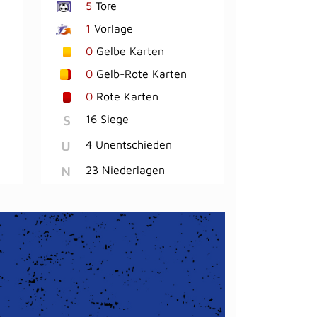
5
Tore
1
Vorlage
0
Gelbe Karten
0
Gelb-Rote Karten
0
Rote Karten
S
16 Siege
U
4 Unentschieden
N
23 Niederlagen