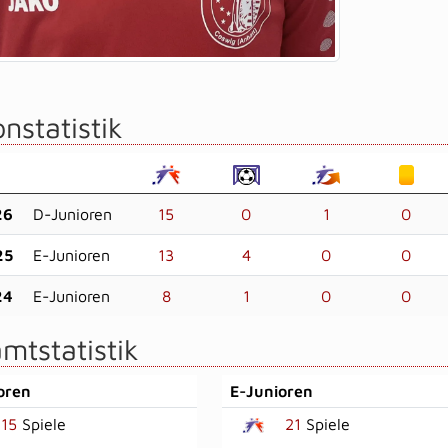
nstatistik
26
D-Junioren
15
0
1
0
25
E-Junioren
13
4
0
0
24
E-Junioren
8
1
0
0
mtstatistik
oren
E-Junioren
15
Spiele
21
Spiele