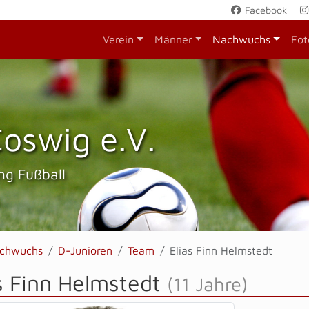
Facebook
Verein
Männer
Nachwuchs
Fot
oswig e.V.
ng Fußball
chwuchs
D-Junioren
Team
Elias Finn Helmstedt
s Finn Helmstedt
(11 Jahre)