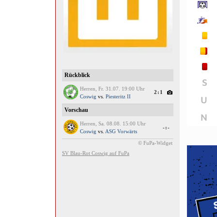
S
U
N