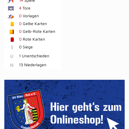
14
Spiele
4
Tore
0
Vorlagen
0
Gelbe Karten
0
Gelb-Rote Karten
0
Rote Karten
S
0 Siege
U
1 Unentschieden
N
13 Niederlagen