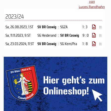
von
Luces Randhahn
2023/24
Sa, 26.08.2023
, 1.ST
SV BR Coswig
:
SGZA
1 : 3
(1)
Sa, 11.11.2023
, 9.ST
SG Heiderand
:
SV BR Coswig
9 : 0
(1)
Sa, 23.03.2024
, 11.ST
SV BR Coswig
:
SG Kem/Pra
1 : 8
(1)