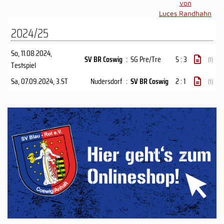
von
Luces Randhahn
2024/25
So, 11.08.2024
,
SV BR Coswig
:
SG Pre/Tre
5 : 3
(1)
Testspiel
Sa, 07.09.2024
, 3.ST
Nudersdorf
:
SV BR Coswig
2 : 1
(1)