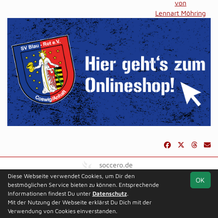
von
Lennart Möhring
soccero.de
© 2006 - 2026
Diese Webseite verwendet Cookies, um Dir den
OK
bestmöglichen Service bieten zu können. Entsprechende
Besucherstatistik
Kontakt
Impressum
Datenschutz
Informationen findest Du unter
Datenschutz
.
Mit der Nutzung der Webseite erklärst Du Dich mit der
Verwendung von Cookies einverstanden.