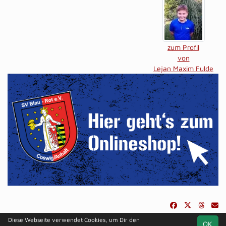
zum Profil
von
Lejan Maxim Fulde
Diese Webseite verwendet Cookies, um Dir den
OK
soccero.de