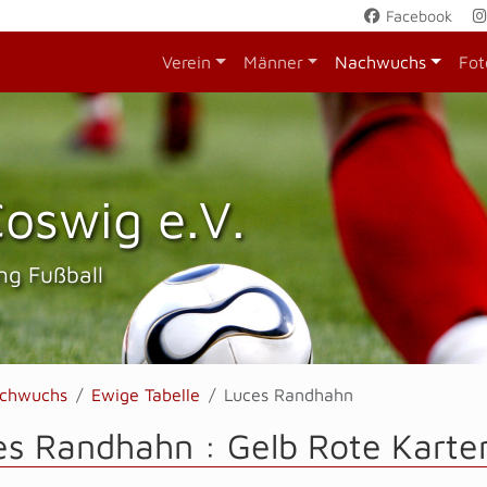
Facebook
Verein
Männer
Nachwuchs
Fot
oswig e.V.
ng Fußball
chwuchs
Ewige Tabelle
Luces Randhahn
s Randhahn : Gelb Rote Karte