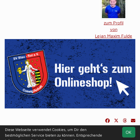
zum Profil
von
Lejan Maxim Fulde
Diese Webseite verwendet Cookies, um Dir den
OK
soccero.de
bestmöglichen Service bieten zu können. Entsprechende
© 2006 - 2026