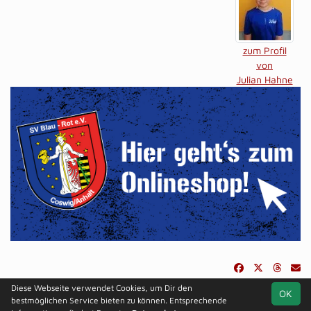
zum Profil
von
Julian Hahne
Diese Webseite verwendet Cookies, um Dir den
OK
soccero.de
bestmöglichen Service bieten zu können. Entsprechende
© 2006 - 2026