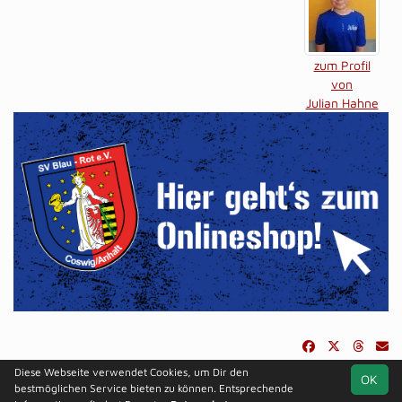
zum Profil
von
Julian Hahne
Diese Webseite verwendet Cookies, um Dir den
OK
soccero.de
bestmöglichen Service bieten zu können. Entsprechende
© 2006 - 2026