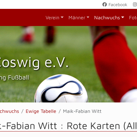
Facebook
Verein
Männer
Nachwuchs
Fot
oswig e.V.
ng Fußball
chwuchs
Ewige Tabelle
Maik-Fabian Witt
-Fabian Witt : Rote Karten (A