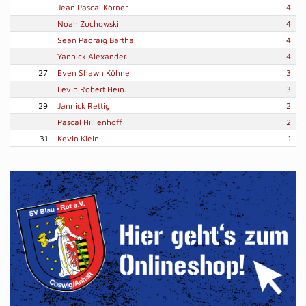
Jean Pascal Körner
4
Noah Zuchowski
4
Sean Padraig Bartha
4
Yannick Alexander.
4
27
Even Shawn Kühne
3
Levin Robert Hein.
3
29
Jannick Rettig
2
Pascal Hillienhoff
2
31
Kevin Klein
1