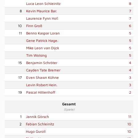
Luca Leon Schleinitz
8
8
Kevin Maurice Bar.
7
Laurence Fynn Hof.
7
10
Finn Groß
6
11
Benno Kaspar Loran
5
Gene Patrick Hage.
5
Mike Leon van Dijck
5
Tim Wolsing
5
15
Benjamin Schröter
4
Cayden Tate Bremer
4
17
Even Shawn Kühne
3
Levin Robert Hein.
3
19
Pascal Hillienhoff
2
Gesamt
(Spiele)
1
Jannik Görsch
11
2
Fabian Schleinitz
10
Hugo Guroll
10