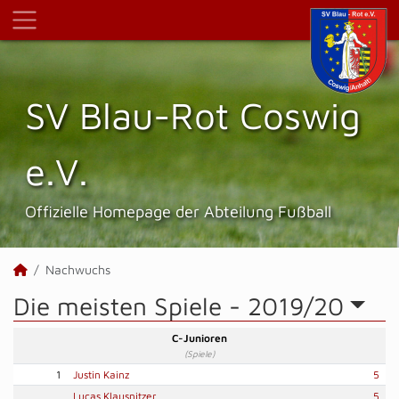
SV Blau-Rot Coswig
e.V.
Offizielle Homepage der Abteilung Fußball
Nachwuchs
Die meisten Spiele -
2019/20
C-Junioren
(Spiele)
1
Justin Kainz
5
Lucas Klausnitzer
5