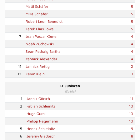
Matti Schäfer
5
Mika Schäfer
5
Robert Leon Benedict
5
Tarek Elias Löwe
5
7
Jean Pascal Körner
4
Noah Zuchowski
4
Sean Padraig Bartha
4
Yannick Alexander.
4
11
Jannick Rettig
2
12
Kevin Klein
1
D-Junioren
(Spiele)
1
Jannik Görsch
11
2
Fabian Schleinitz
10
Hugo Guroll
10
Philipp Hegemann
10
5
Henrik Schleinitz
9
6
Jeremy Gladosch
8