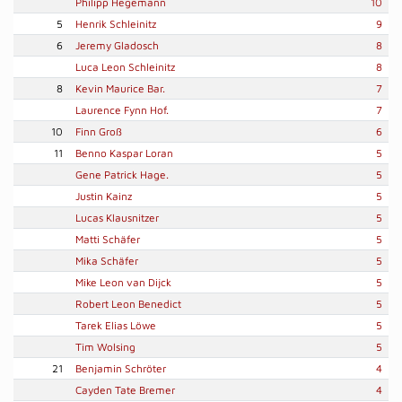
Philipp Hegemann
10
5
Henrik Schleinitz
9
6
Jeremy Gladosch
8
Luca Leon Schleinitz
8
8
Kevin Maurice Bar.
7
Laurence Fynn Hof.
7
10
Finn Groß
6
11
Benno Kaspar Loran
5
Gene Patrick Hage.
5
Justin Kainz
5
Lucas Klausnitzer
5
Matti Schäfer
5
Mika Schäfer
5
Mike Leon van Dijck
5
Robert Leon Benedict
5
Tarek Elias Löwe
5
Tim Wolsing
5
21
Benjamin Schröter
4
Cayden Tate Bremer
4