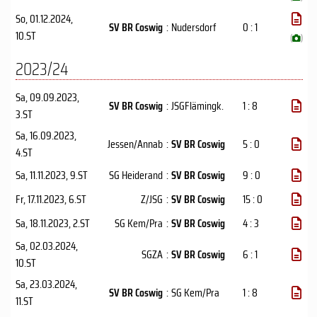
So, 01.12.2024
,
SV BR Coswig
:
Nudersdorf
0 : 1
10.ST
(
)
2023/24
Sa, 09.09.2023
,
SV BR Coswig
:
JSGFlämingk.
1 : 8
3.ST
Sa, 16.09.2023
,
Jessen/Annab
:
SV BR Coswig
5 : 0
4.ST
Sa, 11.11.2023
, 9.ST
SG Heiderand
:
SV BR Coswig
9 : 0
Fr, 17.11.2023
, 6.ST
Z/JSG
:
SV BR Coswig
15 : 0
Sa, 18.11.2023
, 2.ST
SG Kem/Pra
:
SV BR Coswig
4 : 3
Sa, 02.03.2024
,
SGZA
:
SV BR Coswig
6 : 1
10.ST
Sa, 23.03.2024
,
SV BR Coswig
:
SG Kem/Pra
1 : 8
11.ST