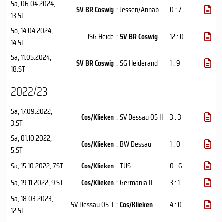
Sa, 06.04.2024
,
SV BR Coswig
:
Jessen/Annab
0 : 7
13.ST
So, 14.04.2024
,
JSG Heide
:
SV BR Coswig
12 : 0
14.ST
Sa, 11.05.2024
,
SV BR Coswig
:
SG Heiderand
1 : 9
18.ST
2022/23
Sa, 17.09.2022
,
Cos/Klieken
:
SV Dessau 05 II
3 : 3
3.ST
Sa, 01.10.2022
,
Cos/Klieken
:
BW Dessau
1 : 0
5.ST
Sa, 15.10.2022
, 7.ST
Cos/Klieken
:
TUS
0 : 6
Sa, 19.11.2022
, 9.ST
Cos/Klieken
:
Germania II
3 : 1
Sa, 18.03.2023
,
SV Dessau 05 II
:
Cos/Klieken
4 : 0
12.ST