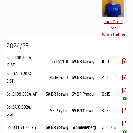
zum Profil
von
Julian Hahne
2024/25
Sa, 31.08.2024
,
JSG L/A/E II
:
SV BR Coswig
10 : 0
12.ST
Sa, 07.09.2024
,
Nudersdorf
:
SV BR Coswig
2 : 1
3.ST
Sa, 21.09.2024
, AF
SV BR Coswig
:
SV BR Pratau
0 : 15
(
)
So, 27.10.2024
,
SG Pre/Tre
:
SV BR Coswig
3 : 2
6.ST
So, 03.11.2024
, 7.ST
SV BR Coswig
:
Schmiedeberg
7 : 0
a.W.
(
)