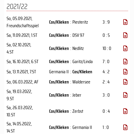
2021/22
So, 05.09.2021
,
Cos/Klieken
:
Piesteritz
3 : 9
Freundschaftsspiel
Sa, 11.09.2021
, 1.ST
Cos/Klieken
:
DSV 97
0 : 5
Sa, 02.10.2021
,
Cos/Klieken
:
Nedlitz
10 : 0
4.ST
Sa, 16.10.2021
, 6.ST
Cos/Klieken
:
Garitz/Linda
7 : 0
Sa, 13.11.2021
, 7.ST
Germania II
:
Cos/Klieken
4 : 2
So, 06.03.2022
, AF
Cos/Klieken
:
Waldersee
2 : 4
Sa, 19.03.2022
,
Cos/Klieken
:
Jeber
3 : 0
9.ST
Sa, 26.03.2022
,
Cos/Klieken
:
Zerbst
0 : 4
10.ST
Sa, 14.05.2022
,
Cos/Klieken
:
Germania II
1 : 0
14.ST