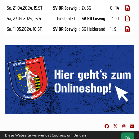
So, 21.04.2024
, 15.ST
SV BR Coswig
:
Z/JSG
0 : 14
Sa, 27.04.2024
, 16.ST
Piesteritz II
:
SV BR Coswig
14 : 0
Sa, 11.05.2024
, 18.ST
SV BR Coswig
:
SG Heiderand
1 : 9
Diese Webseite verwendet Cookies, um Dir den
OK
soccero.de