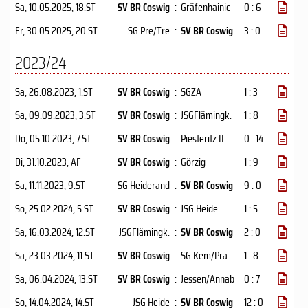
Sa, 10.05.2025
, 18.ST
SV BR Coswig
:
Gräfenhainic
0 : 6
Fr, 30.05.2025
, 20.ST
SG Pre/Tre
:
SV BR Coswig
3 : 0
2023/24
Sa, 26.08.2023
, 1.ST
SV BR Coswig
:
SGZA
1 : 3
Sa, 09.09.2023
, 3.ST
SV BR Coswig
:
JSGFlämingk.
1 : 8
Do, 05.10.2023
, 7.ST
SV BR Coswig
:
Piesteritz II
0 : 14
Di, 31.10.2023
, AF
SV BR Coswig
:
Görzig
1 : 9
Sa, 11.11.2023
, 9.ST
SG Heiderand
:
SV BR Coswig
9 : 0
So, 25.02.2024
, 5.ST
SV BR Coswig
:
JSG Heide
1 : 5
Sa, 16.03.2024
, 12.ST
JSGFlämingk.
:
SV BR Coswig
2 : 0
Sa, 23.03.2024
, 11.ST
SV BR Coswig
:
SG Kem/Pra
1 : 8
Sa, 06.04.2024
, 13.ST
SV BR Coswig
:
Jessen/Annab
0 : 7
So, 14.04.2024
, 14.ST
JSG Heide
:
SV BR Coswig
12 : 0