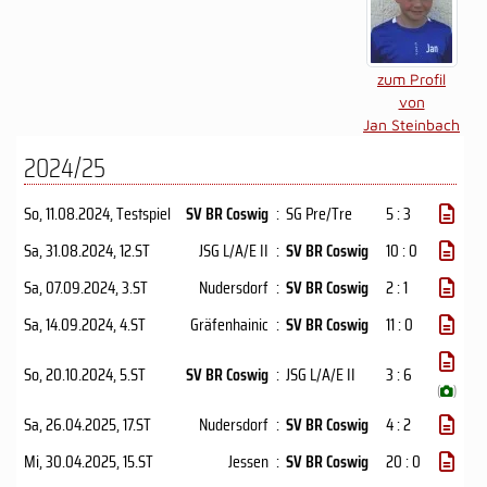
zum Profil
von
Jan Steinbach
2024/25
So, 11.08.2024
, Testspiel
SV BR Coswig
:
SG Pre/Tre
5 : 3
Sa, 31.08.2024
, 12.ST
JSG L/A/E II
:
SV BR Coswig
10 : 0
Sa, 07.09.2024
, 3.ST
Nudersdorf
:
SV BR Coswig
2 : 1
Sa, 14.09.2024
, 4.ST
Gräfenhainic
:
SV BR Coswig
11 : 0
So, 20.10.2024
, 5.ST
SV BR Coswig
:
JSG L/A/E II
3 : 6
(
)
Sa, 26.04.2025
, 17.ST
Nudersdorf
:
SV BR Coswig
4 : 2
Mi, 30.04.2025
, 15.ST
Jessen
:
SV BR Coswig
20 : 0