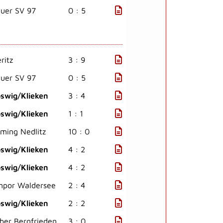
uer SV 97
0 : 5
ritz
3 : 9
uer SV 97
0 : 5
swig/Klieken
3 : 4
swig/Klieken
1 : 1
äming Nedlitz
10 : 0
swig/Klieken
4 : 2
swig/Klieken
4 : 2
mpor Waldersee
2 : 4
swig/Klieken
2 : 2
ber Bergfrieden
3 : 0