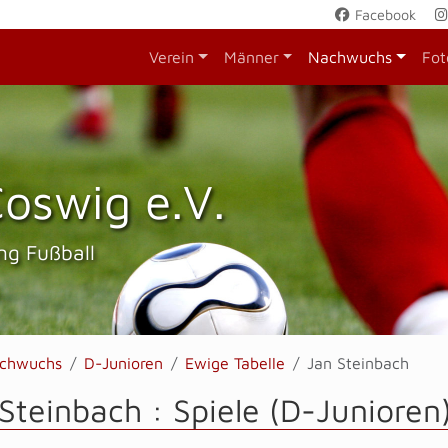
Facebook
Verein
Männer
Nachwuchs
Fot
oswig e.V.
ng Fußball
chwuchs
D-Junioren
Ewige Tabelle
Jan Steinbach
Steinbach : Spiele (D-Junioren