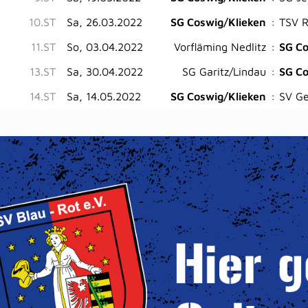
10.ST
Sa, 26.03.2022
SG Coswig/Klieken
:
TSV R
11.ST
So, 03.04.2022
Vorfläming Nedlitz
:
SG Co
13.ST
Sa, 30.04.2022
SG Garitz/Lindau
:
SG Co
14.ST
Sa, 14.05.2022
SG Coswig/Klieken
:
SV Ge