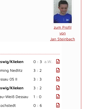
zum Profil
von
Jan Steinbach
swig/Klieken
0 : 3
a.W.
äming Nedlitz
3 : 2
ssau 05 II
3 : 3
swig/Klieken
3 : 2
au-Weiß Dessau
1 : 0
ochstedt
0 : 6