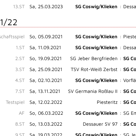
13.ST
Sa, 25.03.2023
SG Coswig/Klieken
:
Dessa
1/22
chaftsspiel
So, 05.09.2021
SG Coswig/Klieken
:
Pieste
1.ST
Sa, 11.09.2021
SG Coswig/Klieken
:
Dessa
2.ST
So, 19.09.2021
SG Jeber Bergfrieden
:
SG Co
3.ST
Sa, 25.09.2021
TSV Rot-Weiß Zerbst
:
SG Co
4.ST
Sa, 02.10.2021
SG Coswig/Klieken
:
Vorfl
7.ST
Sa, 13.11.2021
SV Germania Roßlau II
:
SG Co
Testspiel
Sa, 12.02.2022
Piesteritz
:
SG Co
AF
So, 06.03.2022
SG Coswig/Klieken
:
SG E
8.ST
So, 13.03.2022
Dessauer SV 97
:
SG Co
9.ST
Sa, 19.03.2022
SG Coswig/Klieken
:
SG Je