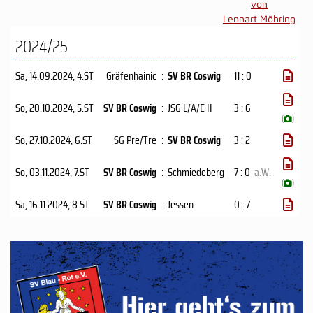
von
Lennart Möhring
2024/25
Sa, 14.09.2024
, 4.ST
Gräfenhainic
:
SV BR Coswig
11 : 0
So, 20.10.2024
, 5.ST
SV BR Coswig
:
JSG L/A/E II
3 : 6
(
)
So, 27.10.2024
, 6.ST
SG Pre/Tre
:
SV BR Coswig
3 : 2
So, 03.11.2024
, 7.ST
SV BR Coswig
:
Schmiedeberg
7 : 0
a.W.
(
)
Sa, 16.11.2024
, 8.ST
SV BR Coswig
:
Jessen
0 : 7