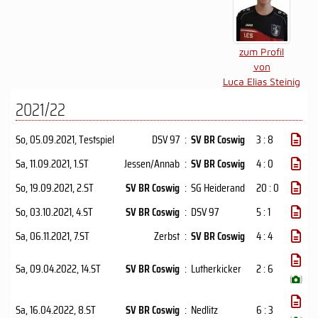
zum Profil
von
Luca Elias Steinig
2021/22
So, 05.09.2021
, Testspiel
DSV 97
:
SV BR Coswig
3 : 8
Sa, 11.09.2021
, 1.ST
Jessen/Annab
:
SV BR Coswig
4 : 0
So, 19.09.2021
, 2.ST
SV BR Coswig
:
SG Heiderand
20 : 0
So, 03.10.2021
, 4.ST
SV BR Coswig
:
DSV 97
5 : 1
Sa, 06.11.2021
, 7.ST
Zerbst
:
SV BR Coswig
4 : 4
Sa, 09.04.2022
, 14.ST
SV BR Coswig
:
Lutherkicker
2 : 6
(
)
Sa, 16.04.2022
, 8.ST
SV BR Coswig
:
Nedlitz
6 : 3