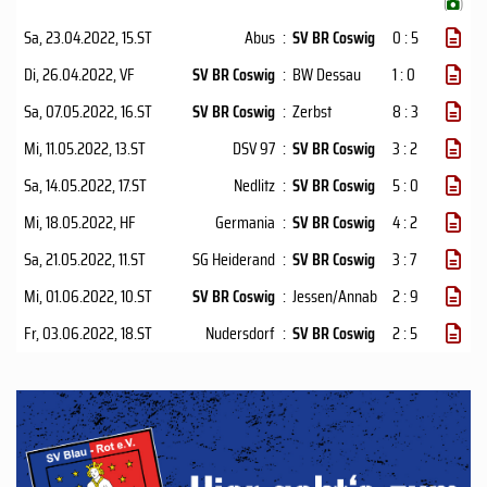
(
)
Sa, 23.04.2022
, 15.ST
Abus
:
SV BR Coswig
0 : 5
Di, 26.04.2022
, VF
SV BR Coswig
:
BW Dessau
1 : 0
Sa, 07.05.2022
, 16.ST
SV BR Coswig
:
Zerbst
8 : 3
Mi, 11.05.2022
, 13.ST
DSV 97
:
SV BR Coswig
3 : 2
Sa, 14.05.2022
, 17.ST
Nedlitz
:
SV BR Coswig
5 : 0
Mi, 18.05.2022
, HF
Germania
:
SV BR Coswig
4 : 2
Sa, 21.05.2022
, 11.ST
SG Heiderand
:
SV BR Coswig
3 : 7
Mi, 01.06.2022
, 10.ST
SV BR Coswig
:
Jessen/Annab
2 : 9
Fr, 03.06.2022
, 18.ST
Nudersdorf
:
SV BR Coswig
2 : 5