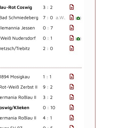
lau-Rot Coswig
3 : 2
Bad Schmiedeberg
7 : 0
a.W.
(
)
llemannia Jessen
0 : 7
 Weiß Nudersdorf
0 : 1
(
)
retzsch/Trebitz
2 : 0
1894 Mosigkau
1 : 1
Rot-Weiß Zerbst II
9 : 2
ermania Roßlau II
3 : 2
oswig/Klieken
0 : 10
ermania Roßlau II
4 : 1