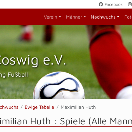
Facebook
Verein
Männer
Nachwuchs
Fot
oswig e.V.
ng Fußball
chwuchs
Ewige Tabelle
Maximilian Huth
milian Huth : Spiele (Alle Man