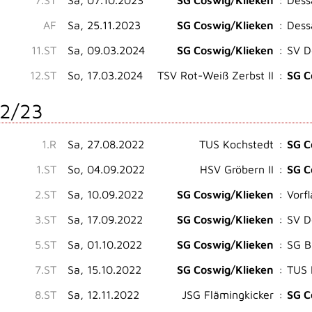
7.ST
Sa, 07.10.2023
SG Coswig/Klieken
:
Dess
AF
Sa, 25.11.2023
SG Coswig/Klieken
:
Dess
11.ST
Sa, 09.03.2024
SG Coswig/Klieken
:
SV D
12.ST
So, 17.03.2024
TSV Rot-Weiß Zerbst II
:
SG C
2/23
1.R
Sa, 27.08.2022
TUS Kochstedt
:
SG C
1.ST
So, 04.09.2022
HSV Gröbern II
:
SG C
2.ST
Sa, 10.09.2022
SG Coswig/Klieken
:
Vorf
3.ST
Sa, 17.09.2022
SG Coswig/Klieken
:
SV D
5.ST
Sa, 01.10.2022
SG Coswig/Klieken
:
SG B
7.ST
Sa, 15.10.2022
SG Coswig/Klieken
:
TUS 
8.ST
Sa, 12.11.2022
JSG Flämingkicker
:
SG C