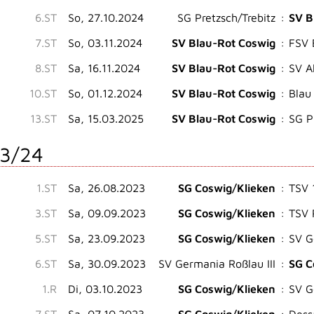
6.ST
So, 27.10.2024
SG Pretzsch/Trebitz
:
SV B
7.ST
So, 03.11.2024
SV Blau-Rot Coswig
:
FSV 
8.ST
Sa, 16.11.2024
SV Blau-Rot Coswig
:
SV A
10.ST
So, 01.12.2024
SV Blau-Rot Coswig
:
Blau
13.ST
Sa, 15.03.2025
SV Blau-Rot Coswig
:
SG P
3/24
1.ST
Sa, 26.08.2023
SG Coswig/Klieken
:
TSV 
3.ST
Sa, 09.09.2023
SG Coswig/Klieken
:
TSV 
5.ST
Sa, 23.09.2023
SG Coswig/Klieken
:
SV G
6.ST
Sa, 30.09.2023
SV Germania Roßlau III
:
SG C
1.R
Di, 03.10.2023
SG Coswig/Klieken
:
SV G