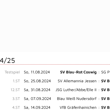
4/25
Testspiel
So, 11.08.2024
SV Blau-Rot Coswig
:
SG P
1.ST
So, 25.08.2024
SV Allemannia Jessen
:
SV B
12.ST
Sa, 31.08.2024
JSG Luther/Abbe/Elle II
:
SV B
3.ST
Sa, 07.09.2024
Blau Weiß Nudersdorf
:
SV B
4.ST
Sa, 14.09.2024
VfB Gräfenhainichen
:
SV B