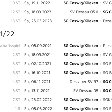
9.ST
Sa, 19.11.2022
SG Coswig/Klieken
:
SV G
12.ST
Sa, 18.03.2023
SV Dessau 05 II
:
SG C
13.ST
Sa, 25.03.2023
SG Coswig/Klieken
:
Dess
1/22
chaftsspiel
So, 05.09.2021
SG Coswig/Klieken
:
Piest
2.ST
Sa, 18.09.2021
SG Coswig/Klieken
:
SV G
3.ST
Sa, 02.10.2021
SG Coswig/Klieken
:
SG E
5.ST
Sa, 16.10.2021
SG Coswig/Klieken
:
SG B
4.ST
Sa, 06.11.2021
Dessauer SV 97
:
SG C
6.ST
Sa, 13.11.2021
SV Dessau 05
:
SG C
7.ST
Sa, 26.02.2022
SG Coswig/Klieken
:
SGKM
1.R
Sa, 05.03.2022
SG Coswig/Klieken
:
SG E