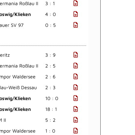
ermania Roßlau II
3 : 1
oswig/Klieken
4 : 0
auer SV 97
0 : 5
eritz
3 : 9
ermania Roßlau II
2 : 5
mpor Waldersee
2 : 6
lau-Weiß Dessau
2 : 3
oswig/Klieken
10 : 0
oswig/Klieken
18 : 1
 II
5 : 2
mpor Waldersee
1 : 0