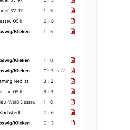
auer SV 97
0 : 5
auer SV 97
1 : 5
essau 05 II
6 : 0
oswig/Klieken
1 : 5
oswig/Klieken
1 : 0
oswig/Klieken
0 : 3
a.W.
läming Nedlitz
3 : 2
essau 05 II
3 : 3
lau-Weiß Dessau
1 : 0
Kochstedt
0 : 6
oswig/Klieken
0 : 3