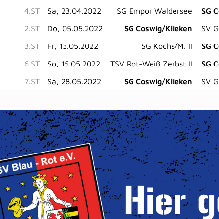
4.ST
Sa, 23.04.2022
SG Empor Waldersee
:
SG C
2.ST
Do, 05.05.2022
SG Coswig/Klieken
:
SV G
3.ST
Fr, 13.05.2022
SG Kochs/M. II
:
SG C
6.ST
So, 15.05.2022
TSV Rot-Weiß Zerbst II
:
SG C
7.ST
Sa, 28.05.2022
SG Coswig/Klieken
:
SV G