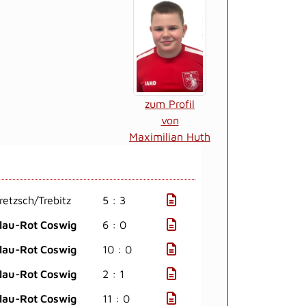
zum Profil
von
Maximilian Huth
retzsch/Trebitz
5 : 3
lau-Rot Coswig
6 : 0
lau-Rot Coswig
10 : 0
lau-Rot Coswig
2 : 1
lau-Rot Coswig
11 : 0