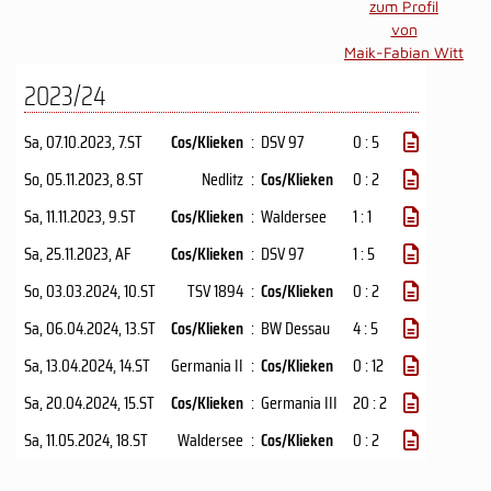
zum Profil
von
Maik-Fabian Witt
2023/24
Sa, 07.10.2023
, 7.ST
Cos/Klieken
:
DSV 97
0 : 5
So, 05.11.2023
, 8.ST
Nedlitz
:
Cos/Klieken
0 : 2
Sa, 11.11.2023
, 9.ST
Cos/Klieken
:
Waldersee
1 : 1
Sa, 25.11.2023
, AF
Cos/Klieken
:
DSV 97
1 : 5
So, 03.03.2024
, 10.ST
TSV 1894
:
Cos/Klieken
0 : 2
Sa, 06.04.2024
, 13.ST
Cos/Klieken
:
BW Dessau
4 : 5
Sa, 13.04.2024
, 14.ST
Germania II
:
Cos/Klieken
0 : 12
Sa, 20.04.2024
, 15.ST
Cos/Klieken
:
Germania III
20 : 2
Sa, 11.05.2024
, 18.ST
Waldersee
:
Cos/Klieken
0 : 2