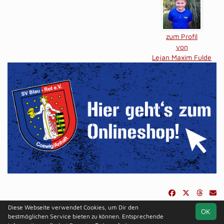
zum Profil
von
Lejan Maxim Fulde
Diese Webseite verwendet Cookies, um Dir den
OK
soccero.de
bestmöglichen Service bieten zu können. Entsprechende
© 2006 - 2026