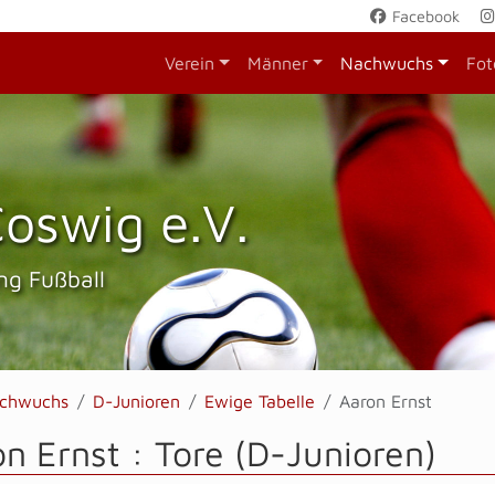
Facebook
Verein
Männer
Nachwuchs
Fot
oswig e.V.
ng Fußball
chwuchs
D-Junioren
Ewige Tabelle
Aaron Ernst
n Ernst : Tore (D-Junioren)