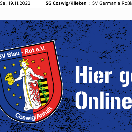
Sa, 19.11.2022
SG Coswig/Klieken
:
SV Germania Roßla