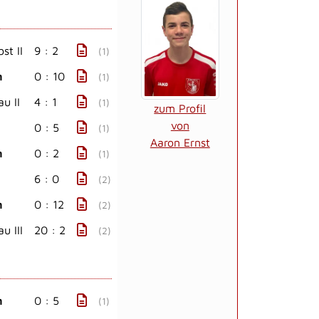
st II
9 : 2
(1)
n
0 : 10
(1)
u II
4 : 1
(1)
zum Profil
von
0 : 5
(1)
Aaron Ernst
n
0 : 2
(1)
6 : 0
(2)
n
0 : 12
(2)
u III
20 : 2
(2)
n
0 : 5
(1)