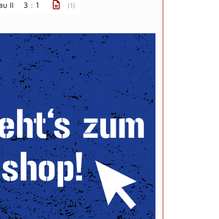
u II
3 : 1
(1)