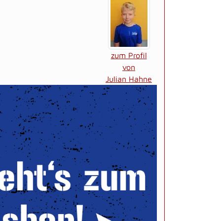
zum Profil
von
Julian Hahne