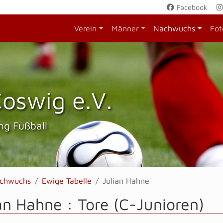
Facebook
Verein
Männer
Nachwuchs
Fot
oswig e.V.
ng Fußball
chwuchs
Ewige Tabelle
Julian Hahne
an Hahne : Tore (C-Junioren)