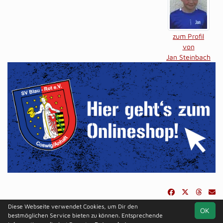
zum Profil
von
Jan Steinbach
Diese Webseite verwendet Cookies, um Dir den
OK
soccero.de
bestmöglichen Service bieten zu können. Entsprechende
© 2006 - 2026