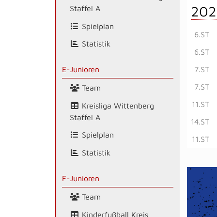
202
Staffel A
Spielplan
6.ST
Statistik
6.ST
7.ST
E-Junioren
7.ST
Team
11.ST
Kreisliga Wittenberg
Staffel A
14.ST
Spielplan
11.ST
Statistik
F-Junioren
Team
Kinderfußball Kreis