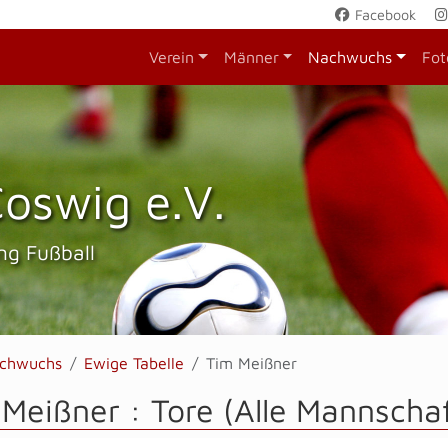
Facebook
Verein
Männer
Nachwuchs
Fot
oswig e.V.
ng Fußball
chwuchs
Ewige Tabelle
Tim Meißner
Meißner : Tore (Alle Mannscha