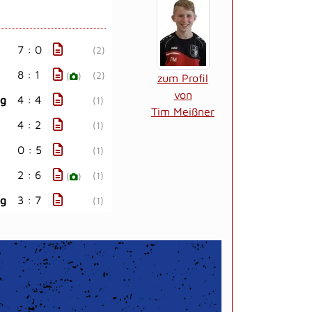
7 : 0
(2)
8 : 1
(2)
(
)
zum Profil
von
ig
4 : 4
(1)
Tim Meißner
4 : 2
(1)
0 : 5
(1)
2 : 6
(1)
(
)
ig
3 : 7
(1)