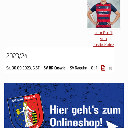
zum Profil
von
Justin Kainz
2023/24
Sa, 30.09.2023
, 6.ST
SV BR Coswig
:
SV Raguhn
8 : 1
(1)