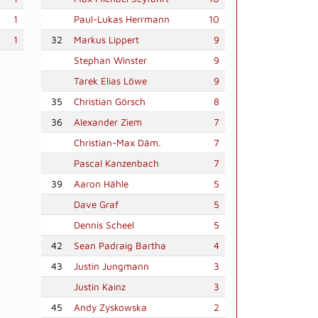
1
Paul-Lukas Herrmann
10
1
32
Markus Lippert
9
Stephan Winster
9
Tarek Elias Löwe
9
35
Christian Görsch
8
36
Alexander Ziem
7
Christian-Max Däm.
7
Pascal Kanzenbach
7
39
Aaron Hähle
5
Dave Graf
5
Dennis Scheel
5
42
Sean Padraig Bartha
4
43
Justin Jungmann
3
Justin Kainz
3
45
Andy Zyskowska
2