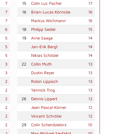
7
15
Colin Luc Fischer
17
7
16
Brian-Lucas Körnicke
16
7
Markus Wichmann
16
6
18
Philipp Seidel
15
5
19
Arne Saage
14
5
Jan-Erik Bergt
14
5
Niklas Schölzel
14
3
22
Collin Muth
13
3
Dustin Reyer
13
2
Robin Lippisch
13
2
Yannick Trog
13
2
26
Dennis Lippert
12
2
Jean Pascal Körner
12
2
Vincent Schröter
12
2
29
Colin Schendzielorz
10
1
Max Michael Seyfahrt
10