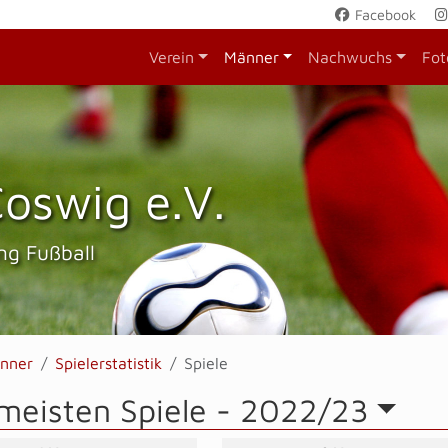
Facebook
Verein
Männer
Nachwuchs
Fot
oswig e.V.
ng Fußball
nner
Spielerstatistik
Spiele
meisten Spiele -
2022/23