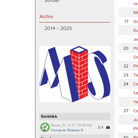
Sünder
Ja
Ni
Archiv
17
Do
2014 - 2025
Du
Je
20
M
St
22
Ph
23
Ta
24
Co
Se
Ya
27
Co
Ju
Ph
30
Ma