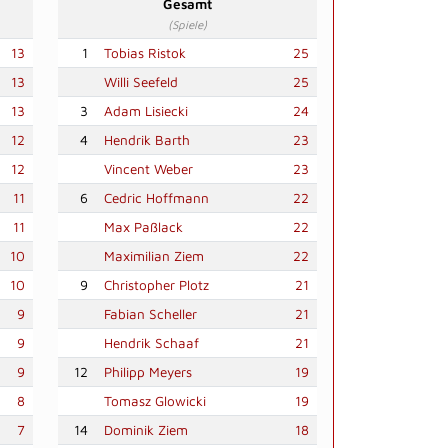
Gesamt
(Spiele)
13
1
Tobias Ristok
25
13
Willi Seefeld
25
13
3
Adam Lisiecki
24
12
4
Hendrik Barth
23
12
Vincent Weber
23
11
6
Cedric Hoffmann
22
11
Max Paßlack
22
10
Maximilian Ziem
22
10
9
Christopher Plotz
21
9
Fabian Scheller
21
9
Hendrik Schaaf
21
9
12
Philipp Meyers
19
8
Tomasz Glowicki
19
7
14
Dominik Ziem
18