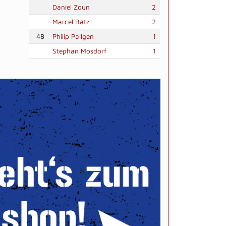
Daniel Zoun
2
Marcel Bätz
2
48
Philip Pallgen
1
Stephan Mosdorf
1