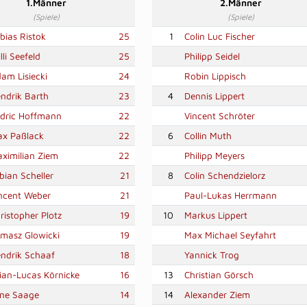
1.Männer
2.Männer
(Spiele)
(Spiele)
bias Ristok
25
1
Colin Luc Fischer
lli Seefeld
25
Philipp Seidel
am Lisiecki
24
Robin Lippisch
ndrik Barth
23
4
Dennis Lippert
dric Hoffmann
22
Vincent Schröter
x Paßlack
22
6
Collin Muth
ximilian Ziem
22
Philipp Meyers
bian Scheller
21
8
Colin Schendzielorz
ncent Weber
21
Paul-Lukas Herrmann
ristopher Plotz
19
10
Markus Lippert
masz Glowicki
19
Max Michael Seyfahrt
ndrik Schaaf
18
Yannick Trog
ian-Lucas Körnicke
16
13
Christian Görsch
ne Saage
14
14
Alexander Ziem