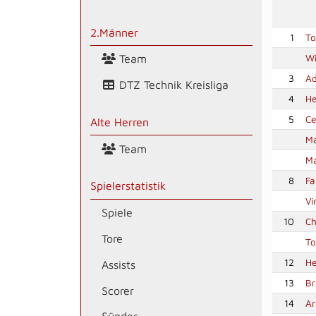
2.Männer
1
To
Wi
Team
3
Ad
DTZ Technik Kreisliga
4
He
5
Ce
Alte Herren
Ma
Team
Ma
8
Fa
Spielerstatistik
Vi
Spiele
10
Ch
Tore
To
12
He
Assists
13
Br
Scorer
14
Ar