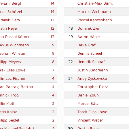
n-Erik Bergt
14
Christian-Max Däm.
klas Schölzel
14
Markus Wichmann
minik Ziem
12
Pascal Kanzenbach
stin Reyer
12
18
Dominik Ziem
an Pascal Körner
12
19
Aaron Hähle
arkus Wichmann
9
Dave Graf
ephan Winster
9
Dennis Scheel
ilipp Meyers
8
22
Hendrik Schaaf
rek Elias Löwe
7
Justin Jungmann
lin Luc Fischer
4
24
Andy Zyskowska
an Padraig Bartha
4
Christopher Plotz
nnick Trog
4
Daniel Zoun
llin Muth
2
Marcel Bätz
stin Kainz
2
Tarek Elias Löwe
ilipp Seidel
2
Vincent Weber
x Michael Seyfahrt
1
30
Dustin Reyer