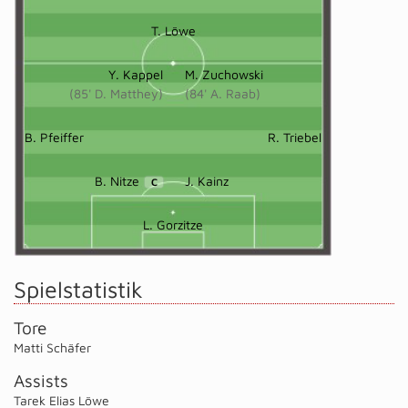
T. Löwe
Y. Kappel
M. Zuchowski
(85' D. Matthey)
(84' A. Raab)
B. Pfeiffer
R. Triebel
B. Nitze
J. Kainz
C
L. Gorzitze
Spielstatistik
Tore
Matti Schäfer
Assists
Tarek Elias Löwe