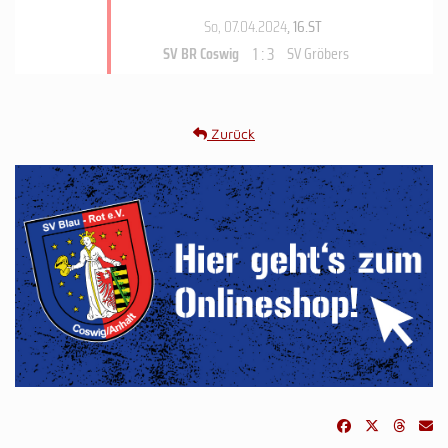
So, 07.04.2024
, 16.ST
1 : 3
SV BR Coswig
SV Gröbers
Zurück