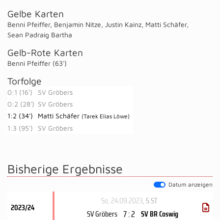
Gelbe Karten
Benni Pfeiffer
,
Benjamin Nitze
,
Justin Kainz
,
Matti Schäfer
,
Sean Padraig Bartha
Gelb-Rote Karten
Benni Pfeiffer (63')
Torfolge
0:1 (16')
SV Gröbers
0:2 (28')
SV Gröbers
1:2 (34')
Matti Schäfer
(Tarek Elias Löwe)
1:3 (95')
SV Gröbers
Bisherige Ergebnisse
Datum anzeigen
So, 24.09.2023
, 5.ST
2023/24
7 : 2
SV Gröbers
SV BR Coswig