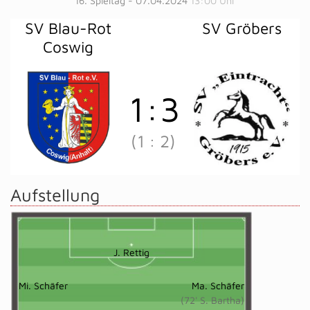
16. Spieltag - 07.04.2024
13:00 Uhr
SV Blau-Rot
SV Gröbers
Coswig
1
:
3
(1
:
2)
Aufstellung
J. Rettig
Mi. Schäfer
Ma. Schäfer
(72' S. Bartha)