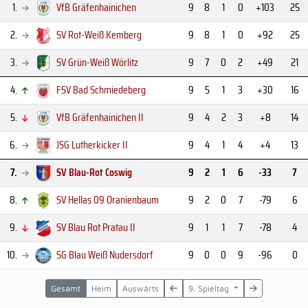
1.
VfB Gräfenhainichen
9
8
1
0
+103
25
2.
SV Rot-Weiß Kemberg
9
8
1
0
+92
25
3.
SV Grün-Weiß Wörlitz
9
7
0
2
+49
21
4.
FSV Bad Schmiedeberg
9
5
1
3
+30
16
5.
VfB Gräfenhainichen II
9
4
2
3
+8
14
6.
JSG Lutherkicker II
9
4
1
4
+4
13
7.
SV Blau-Rot Coswig
9
2
1
6
-33
7
8.
SV Hellas 09 Oranienbaum
9
2
0
7
-79
6
9.
SV Blau Rot Pratau II
9
1
1
7
-78
4
10.
SG Blau Weiß Nudersdorf
9
0
0
9
-96
0
Gesamt
Heim
Auswärts
9. Spieltag