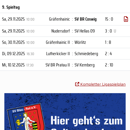
9. Spieltag
Sa, 29.11.2025
Gräfenhainic
:
SV BR Coswig
15 : 0
10:00
Sa, 29.11.2025
Nudersdorf
:
SV Hellas 09
3 : 0
U
10:00
So, 30.11.2025
Gräfenhainic II
:
Wörlitz
1 : 8
10:00
Di, 09.12.2025
Lutherkicker II
:
Schmiedeberg
2 : 4
16:30
Mi, 10.12.2025
SV BR Pratau II
:
SV Kemberg
2 : 10
17:30
Kompletter Ligaspielplan