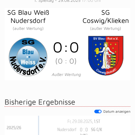
1. Spieltag - 29.08.2025
17:00 Uhr
SG Blau Weiß
SG
Nudersdorf
Coswig/Klieken
(außer Wertung)
(außer Wertung)
0
:
0
(0
:
0)
Außer Wertung
Bisherige Ergebnisse
Datum anzeigen
Fr, 29.08.2025
, 1.ST
2025/26
0 : 0
Nudersdorf
SG C/K