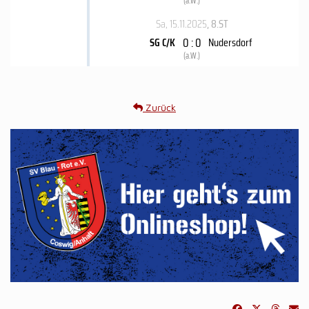
(
a.W.
)
Sa, 15.11.2025
, 8.ST
0 : 0
SG C/K
Nudersdorf
(
a.W.
)
Zurück