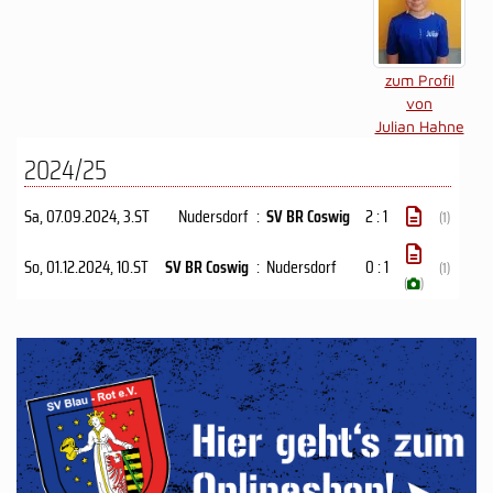
zum Profil
von
Julian Hahne
2024/25
Sa, 07.09.2024
, 3.ST
Nudersdorf
:
SV BR Coswig
2 : 1
(1)
So, 01.12.2024
, 10.ST
SV BR Coswig
:
Nudersdorf
0 : 1
(1)
(
)