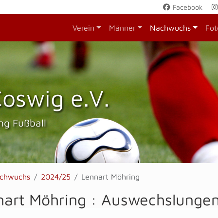
Facebook
Verein
Männer
Nachwuchs
Fot
oswig e.V.
ng Fußball
chwuchs
2024/25
Lennart Möhring
nart Möhring : Auswechslungen