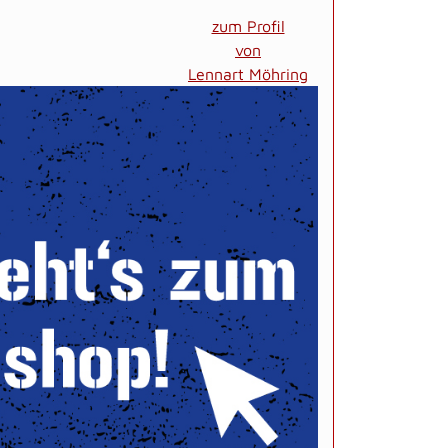
zum Profil
von
Lennart Möhring