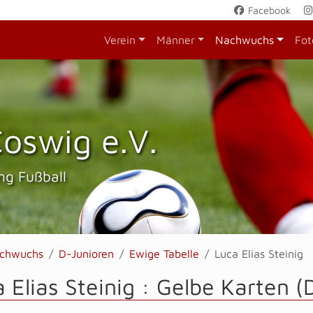
Facebook
Verein
Männer
Nachwuchs
Fot
oswig e.V.
ng Fußball
chwuchs
D-Junioren
Ewige Tabelle
Luca Elias Steinig
 Elias Steinig : Gelbe Karten (