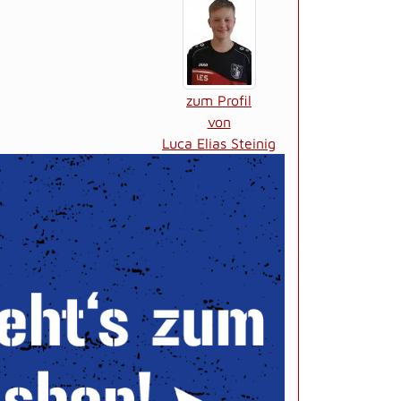
zum Profil
von
Luca Elias Steinig