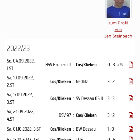
zum Profil
von
Jan Steinbach
2022/23
So, 04.09.2022
,
HSV Gröbern II
:
Cos/Klieken
0 : 3
a.W.
1.ST
Sa, 10.09.2022
,
Cos/Klieken
:
Nedlitz
3 : 2
2.ST
Sa, 17.09.2022
,
Cos/Klieken
:
SV Dessau 05 II
3 : 3
3.ST
Sa, 24.09.2022
,
DSV 97
:
Cos/Klieken
3 : 2
4.ST
Sa, 01.10.2022
, 5.ST
Cos/Klieken
:
BW Dessau
1 : 0
Sa, 15.10.2022
, 7.ST
Cos/Klieken
:
TUS
0 : 6