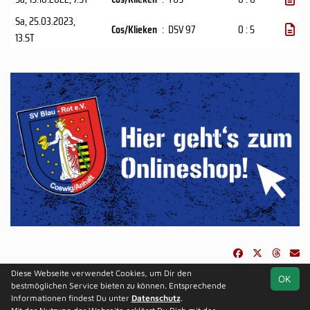
Sa, 25.03.2023
,
Cos/Klieken
:
DSV 97
0 : 5
13.ST
Diese Webseite verwendet Cookies, um Dir den
OK
soccero.de
bestmöglichen Service bieten zu können. Entsprechende
© 2006 - 2026
Informationen findest Du unter
Datenschutz
.