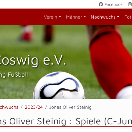
Facebook
Verein
Männer
Nachwuchs
Fot
oswig e.V.
ng Fußball
chwuchs
2023/24
Jonas Oliver Steinig
s Oliver Steinig : Spiele (C-Ju