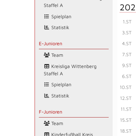
202
Staffel A
Spielplan
1.ST
Statistik
3.ST
4.ST
E-Junioren
7.ST
Team
9.ST
Kreisliga Wittenberg
Staffel A
6.ST
Spielplan
10.ST
Statistik
12.ST
11.ST
F-Junioren
15.ST
Team
18.ST
Kinderfußball Kreis